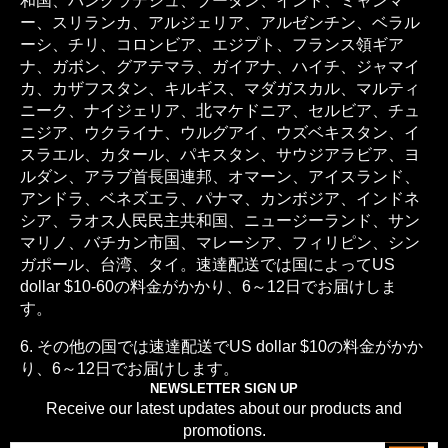
和国、バングラデシュ、ブータン、インド、ミャンマ
ー、スリランカ、アルジェリア、アルゼンチン、ベラル
ーシ、チリ、コロンビア、エジプト、フランス領ギア
ナ、ガボン、グアテマラ、ガイアナ、ハイチ、ジャマイ
カ、カザフスタン、キルギス、マダガスカル、マルティ
ニーク、ナイジェリア、北マケドニア、セルビア、チュ
ニジア、ウクライナ、ウルグアイ、ウズベキスタン、イ
スラエル、カタール、パキスタン、サウジアラビア、ヨ
ルダン、アラブ首長国連邦、オマーン、アイスランド、
アンドラ、ベネズエラ、パナマ、カンボジア、インドネ
シア、ラオス人民民主共和国、ニュージーランド、サン
マリノ、バチカン市国、マレーシア、フィリピン、シン
ガポール、台湾、タイ。速達配送では国によってUS
dollar $10-60の料金がかかり、6～12日でお届けしま
す。
6. その他の国では速達配送でUS dollar $10の料金がかか
り、6～12日でお届けします。
NEWSLETTER SIGN UP
Receive our latest updates about our products and
promotions.