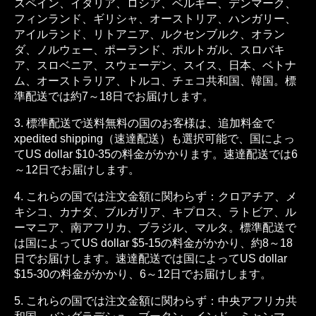
Γ
スペイン、イタリア、ロシア、ベルギー、デンマーク、
フィンランド、ギリシャ、オーストリア、ハンガリー、
アイルランド、リトアニア、ルクセンブルク、オラン
ダ、ノルウェー、ポーランド、ポルトガル、スロバキ
ア、スロベニア、スウェーデン、スイス、日本、ベトナ
ム、オーストラリア、トルコ、チェコ共和国、韓国。標
準配送では約7～18日でお届けします。
3. 標準配送で送料無料の国のお客様は、追加料金で
x
pedited shipping
（速達配送）も選択可能で、国によっ
て
US dollar
$10-35の料金がかかります。速達配送では6
～12日でお届けします。
4. これらの国では注文金額に関わらず：クロアチア、メ
キシコ、カナダ、ブルガリア、キプロス、ラトビア、ル
ーマニア、南アフリカ、ブラジル、マルタ。標準配送で
は国によってUS dollar $5-15の料金がかかり、約8～18
日でお届けします。速達配送では国によってUS dollar
$15-30の料金がかかり、6～12日でお届けします。
5. これらの国では注文金額に関わらず：中央アフリカ共