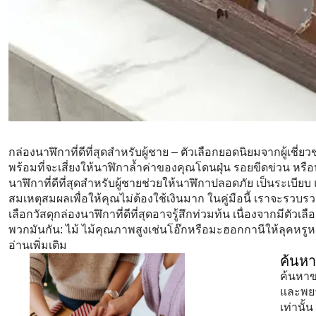
กล่องนาฬิกาที่ดีที่สุดสำหรับผู้ชาย – ตัวเลือกยอดนิยมจากผู
พร้อมที่จะเสี่ยงให้นาฬิกาล้ำค่าของคุณโดนฝุ่น รอยขีดข่วน หร
นาฬิกาที่ดีที่สุดสำหรับผู้ชายช่วยให้นาฬิกาปลอดภัย เป็นระเบ
สมเหตุสมผลเพื่อให้คุณไม่ต้องใช้เงินมาก ในคู่มือนี้ เราจะร
เลือกวัสดุกล่องนาฬิกาที่ดีที่สุดอาจรู้สึกท่วมท้น เนื่องจากมีตั
พวกมันกัน: ไม้ ไม้คุณภาพสูงเช่นโอ๊กหรือมะฮอกกานีให้ลุคหร
อ่านเพิ่มเติม
ค้นหา
ค้นหาข
และพยา
เท่านั