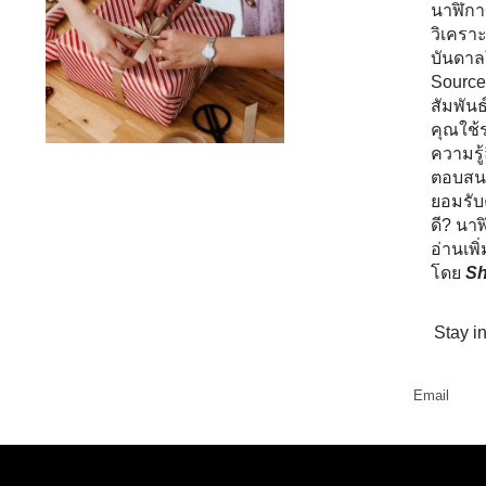
นาฬิกา
วิเครา
บันดาล
Source
สัมพัน
คุณใช้
ความรู
ตอบสนอ
ยอมรับ
ดี? นา
อ่านเพิ
โดย
S
Stay i
Email