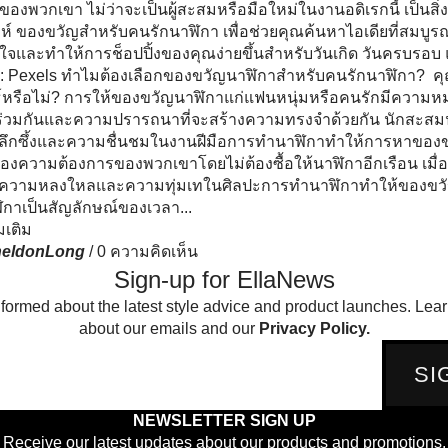
ของพวกเขา ไม่ว่าจะเป็นผู้สะสมหรือมือใหม่ในงานอดิเรกนี้ เป็นส
ะห์ ของขวัญสำหรับคนรักนาฬิกา เพื่อช่วยคุณค้นหาไอเดียที่สมบู
ใจและทำให้การช็อปปิ้งของคุณง่ายขึ้นสำหรับวันเกิด วันครบรอบ แ
: Pexels ทำไมต้องเลือกของขวัญนาฬิกาสำหรับคนรักนาฬิกา? คุ
ธ์หรือไม่? การให้ของขวัญนาฬิกาแก่แฟนหนุ่มหรือคนรักมีความหมาย
ร่วมกันและความปรารถนาที่จะสร้างความทรงจำด้วยกัน นักสะสมน
้ลึกซึ้งและความชื่นชมในงานฝีมือการทำนาฬิกาทำให้การหาของขวัญ
งความต้องการของพวกเขาโดยไม่ต้องซื้อให้นาฬิกาอีกเรือน เมื่อพ
ความหลงใหลและความทุ่มเทในศิลปะการทำนาฬิกาทำให้ของขวัญนั
ฬิกาเป็นสัญลักษณ์ของเวลา...
่มเติม
heldonLong
/
0 ความคิดเห็น
Sign-up for EllaNews
nformed about the latest style advice and product launches. Lea
about our emails and our
Privacy Policy.
SI
NEWSLETTER SIGN UP
Receive our latest updates about our products and promotions.