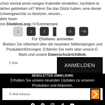
schon einmal einen ewigen Kalender einstellen, nachdem er
stehen geblieben ist? Wenn Sie das Glück haben, eine dieser
Schwergewichte zu besitzen, wissen...
Mehr lesen
Von
SheldonLong
/
0 Kommentare
…
1
2
3
6
Weiter
Für EllaNews anmelden
Bleiben Sie informiert über die neuesten Stilberatungen und
Produkteinführungen. Erfahren Sie mehr über unsere E-
Mails und unsere
Datenschutzrichtlinie.
E-
ANMELDEN
Mail
NEWSLETTER ANMELDUNG
Erhalten Sie unsere neuesten Updates zu unseren
Produkten und Aktionen.
E-
Mail-
Adresse