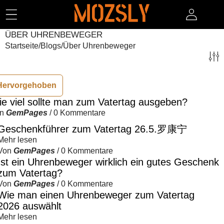
ZUM INHALT SPRINGEN
ÜBER UHRENBEWEGER
Startseite
/
Blogs
/
Über Uhrenbeweger
Hervorgehoben
e viel sollte man zum Vatertag ausgeben?
on
GemPages
/
0 Kommentare
Geschenkführer zum Vatertag 26.5.罗康宁
Mehr lesen
Von
GemPages
/
0 Kommentare
Ist ein Uhrenbeweger wirklich ein gutes Geschenk
zum Vatertag?
Von
GemPages
/
0 Kommentare
Wie man einen Uhrenbeweger zum Vatertag
2026 auswählt
Mehr lesen