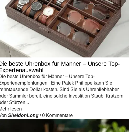
Γ
Die beste Uhrenbox für Männer – Unsere Top-
Expertenauswahl
Die beste Uhrenbox für Männer – Unsere Top-
Expertenempfehlungen Eine Patek Philippe kann Sie
zehntausende Dollar kosten. Sind Sie als Uhrenliebhaber
oder Sammler bereit, eine solche Investition Staub, Kratzern
oder Stürzen...
Mehr lesen
Von
SheldonLong
/
0 Kommentare