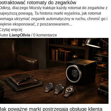
Γ
potraktować rotomaty do zegarków
Odkryj, dlaczego Mozsly traktuje każdy rotomat do zegarków z
najwyższą powagą. Ta historia marki wyjaśnia, jak rotomat
pomaga utrzymać zegarek automatyczny w ruchu, chronić go i
pięknie eksponować, z poszanowaniem...
Czytaj więcej
Autor
LiangOlivia
/
0 komentarze
Jak poważne marki postrzegają obsługę klienta