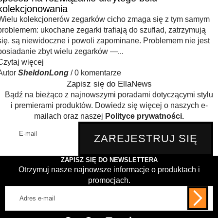
kolekcjonowania
Wielu kolekcjonerów zegarków cicho zmaga się z tym samym
problemem: ukochane zegarki trafiają do szuflad, zatrzymują
się, są niewidoczne i powoli zapominane. Problemem nie jest
posiadanie zbyt wielu zegarków —...
Czytaj więcej
Autor
SheldonLong
/
0 komentarze
Zapisz się do EllaNews
Bądź na bieżąco z najnowszymi poradami dotyczącymi stylu
i premierami produktów. Dowiedz się więcej o naszych e-
mailach oraz naszej
Polityce prywatności.
E-
ZAREJESTRUJ SIĘ
mail
ZAPISZ SIĘ DO NEWSLETTERA
Otrzymuj nasze najnowsze informacje o produktach i
promocjach.
Adres
e-
mail