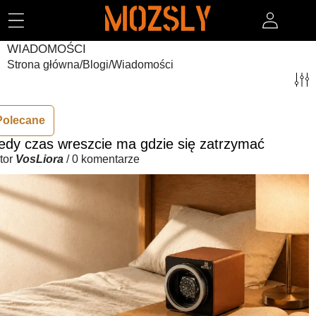
PRZEJDŹ DO TREŚCI
WIADOMOŚCI
Strona główna
/
Blogi
/
Wiadomości
Polecane
edy czas wreszcie ma gdzie się zatrzymać
tor
VosLiora
/
0 komentarze