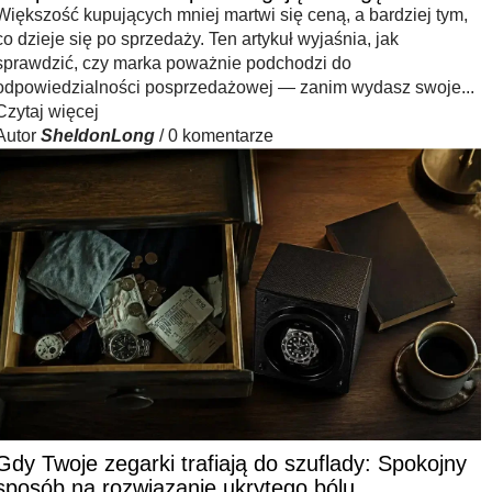
Większość kupujących mniej martwi się ceną, a bardziej tym,
co dzieje się po sprzedaży. Ten artykuł wyjaśnia, jak
sprawdzić, czy marka poważnie podchodzi do
odpowiedzialności posprzedażowej — zanim wydasz swoje...
Czytaj więcej
Autor
SheldonLong
/
0 komentarze
Gdy Twoje zegarki trafiają do szuflady: Spokojny
sposób na rozwiązanie ukrytego bólu