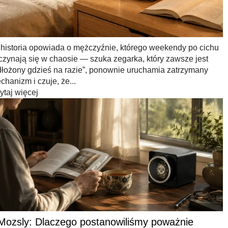
 historia opowiada o mężczyźnie, którego weekendy po cichu
czynają się w chaosie — szuka zegarka, który zawsze jest
dłożony gdzieś na razie”, ponownie uruchamia zatrzymany
chanizm i czuje, że...
ytaj więcej
Mozsly: Dlaczego postanowiliśmy poważnie