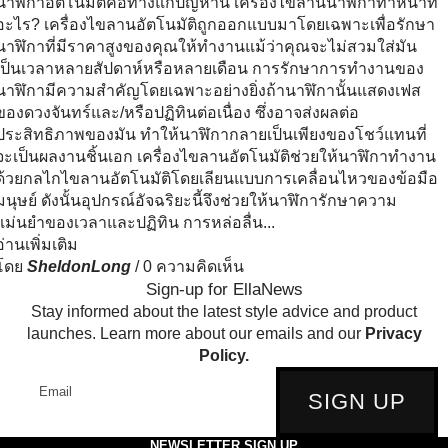
นาฬิกาอัตโนมัติคือทางแก้ปัญหานี้ เครื่องไขลานนาฬิกาทำหน้าที่
อะไร? เครื่องไขลานอัตโนมัติถูกออกแบบมาโดยเฉพาะเพื่อรักษา
นาฬิกาที่มีราคาสูงของคุณให้ทำงานแม้ว่าคุณจะไม่สวมใส่มัน
เป็นเวลาหลายสัปดาห์หรือหลายเดือน การรักษาการทำงานของ
นาฬิกามีความสำคัญโดยเฉพาะอย่างยิ่งถ้านาฬิกานั้นแสดงเฟส
ของดวงจันทร์และ/หรือปฏิทินต่อเนื่อง ซึ่งอาจส่งผลต่อ
ประสิทธิภาพของมัน ทำให้นาฬิกากลายเป็นเพียงของโชว์แทนที่
จะเป็นผลงานชิ้นเอก เครื่องไขลานอัตโนมัติช่วยให้นาฬิกาทำงาน
ด้วยกลไกไขลานอัตโนมัติโดยเลียนแบบการเคลื่อนไหวของข้อมือ
มนุษย์ ดังนั้นอุปกรณ์อัจฉริยะนี้จึงช่วยให้นาฬิการักษาความ
แม่นยำของเวลาและปฏิทิน การหล่อลื่น...
อ่านเพิ่มเติม
โดย
SheldonLong
/
0 ความคิดเห็น
Sign-up for EllaNews
Stay informed about the latest style advice and product
launches. Learn more about our emails and our
Privacy
Policy.
Email
SIGN UP
NEWSLETTER SIGN UP