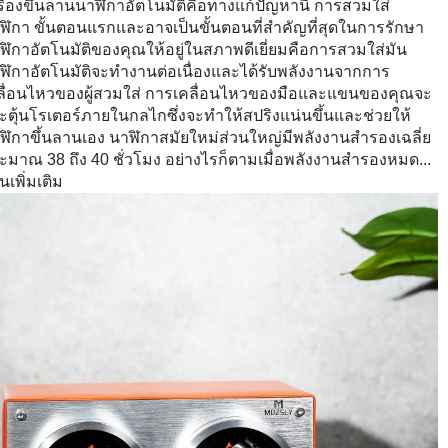
Γ
รื่องขึ้นลานนาฬิกาอัตโนมัติคือทางแก้ปัญหานี้ การสวมใส่
ฬิกา ขั้นตอนแรกและอาจเป็นขั้นตอนที่สำคัญที่สุดในการรักษา
ฬิกาอัตโนมัติของคุณให้อยู่ในสภาพดีเยี่ยมคือการสวมใส่มัน
ฬิกาอัตโนมัติจะทำงานต่อเนื่องและได้รับพลังงานจากการ
ลื่อนไหวของผู้สวมใส่ การเคลื่อนไหวของมือและแขนของคุณจะ
ะตุ้นโรเตอร์ภายในกลไกซึ่งจะทำให้สปริงแน่นขึ้นและช่วยให้
ฬิกาขึ้นลานเอง นาฬิกาสมัยใหม่ส่วนใหญ่มีพลังงานสำรองเฉลี่ย
ะมาณ 38 ถึง 40 ชั่วโมง อย่างไรก็ตามเมื่อพลังงานสำรองหมด...
นเพิ่มเติม