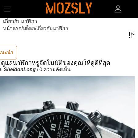
ข้ามไปยังเนื้อหา
เกี่ยวกับนาฬิกา
หน้าแรก
/
บล็อก
/
เกี่ยวกับนาฬิกา
แนะนำ
ธีดูแลนาฬิกาหรูอัตโนมัติของคุณให้ดูดีที่สุด
ดย
SheldonLong
/
0 ความคิดเห็น